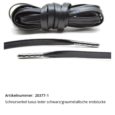
springen
Zum
Anfang
Artikelnummer:
20377-1
der
Schnürsenkel luxus leder schwarz/graumetallische endstücke
Bildgalerie
springen