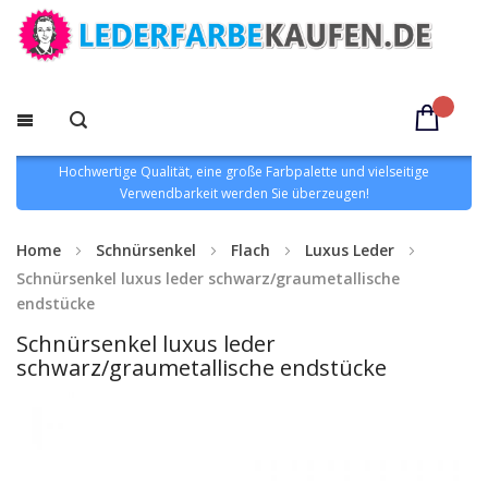
Hochwertige Qualität, eine große Farbpalette und vielseitige
Verwendbarkeit werden Sie überzeugen!
Home
Schnürsenkel
Flach
Luxus Leder
Schnürsenkel luxus leder schwarz/graumetallische
endstücke
Schnürsenkel luxus leder
schwarz/graumetallische endstücke
Zum
Ende
der
Bildgalerie