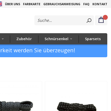
Z
ÜBER UNS
FARBKARTE
GEBRAUCHSANWEISUNG
FAQ
KONTAKT
In
sp
Zubehör
Schnürsenkel
Sparsets
arkeit werden Sie überzeugen!