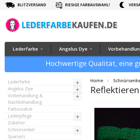
BLITZVERSAND
RIESIGE FARBAUSWAHL!
VERSA
Lederfarbe
Angelus Dye
Vorbehandlun
Hochwertige Qualität, eine g
Home
Schnürsenke
Lederfarbe
Reflektiere
Angelus Dye
Vorbehandlung &
Nachbehandlung
Farbzusätze
Lederpflege
Zubehör
Schnürsenkel
Sparsets