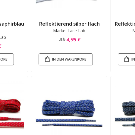
saphirblau
Reflektierend silber flach
Reflekti
Marke: Lace Lab
M
Lab
Ab
4,95 €
€
KORB
IN DEN WARENKORB
I