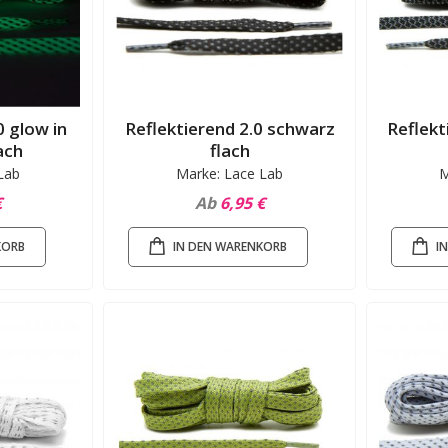
0 glow in
Reflektierend 2.0 schwarz
Reflekt
ach
flach
Lab
Marke: Lace Lab
M
€
Ab
6,95 €
KORB
IN DEN WARENKORB
I