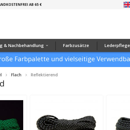
NDKOSTENFREI AB 65 €
g & Nachbehandlung
Farbzusätze
Lederpflege
roße Farbpalette und vielseitige Verwendb
l
Flach
Reflektierend
nd