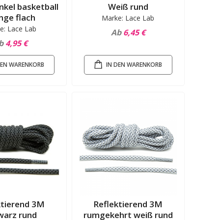
kel basketball
Weiß rund
nge flach
Marke: Lace Lab
e: Lace Lab
Ab
6,45 €
b
4,95 €
DEN WARENKORB
IN DEN WARENKORB
ktierend 3M
Reflektierend 3M
warz rund
rumgekehrt weiß rund