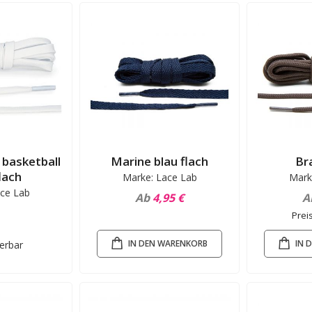
 basketball
Marine blau flach
Br
lach
Marke: Lace Lab
Mark
ce Lab
Ab
4,95 €
A
Prei
IN DEN WARENKORB
IN 
ferbar