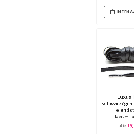
IN DEN 
Luxus 
schwarz/grau
e ends
Marke: La
Ab
16,