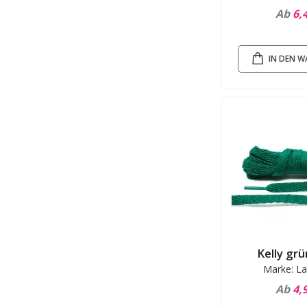
Ab
6,
IN DEN 
Kelly grü
Marke: La
Ab
4,