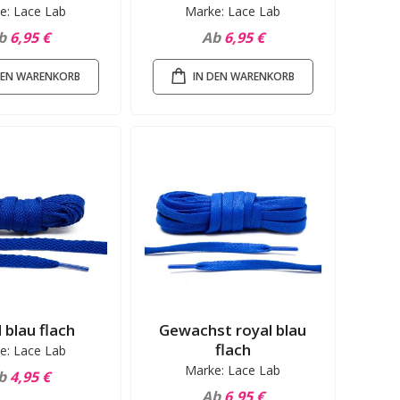
e: Lace Lab
Marke: Lace Lab
b
6,95 €
Ab
6,95 €
DEN WARENKORB
IN DEN WARENKORB
 blau flach
Gewachst royal blau
flach
e: Lace Lab
Marke: Lace Lab
b
4,95 €
Ab
6,95 €