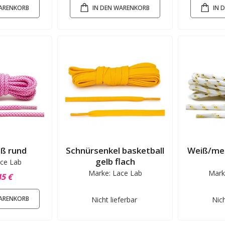
WARENKORB
IN DEN WARENKORB
IN 
ß rund
Schnürsenkel basketball
Weiß/met
gelb flach
ce Lab
Marke: Lace Lab
Mark
45 €
WARENKORB
Nicht lieferbar
Nich