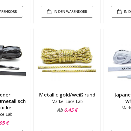
WARENKORB
IN DEN WARENKORB
IN 
leder
Metallic gold/weiß rund
Japane
metallisch
wh
Marke: Lace Lab
tücke
Mark
Ab
6,45 €
ce Lab
95 €