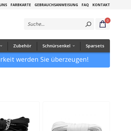
Zum
 UNS
FARBKARTE
GEBRAUCHSANWEISUNG
FAQ
KONTAKT
Inhalt
0
springen
Zubehör
Schnürsenkel
Sparsets
arkeit werden Sie überzeugen!