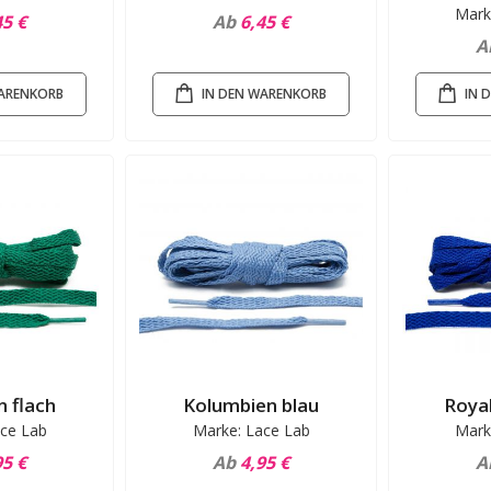
Mark
45 €
Ab
6,45 €
A
WARENKORB
IN DEN WARENKORB
IN 
n flach
Kolumbien blau
Royal
ce Lab
Marke: Lace Lab
Mark
95 €
Ab
4,95 €
A