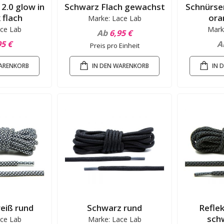
 2.0 glow in
Schwarz Flach gewachst
Schnürsen
 flach
ora
Marke: Lace Lab
ce Lab
Mark
Ab
6,95 €
95 €
A
Preis pro Einheit
WARENKORB
IN DEN WARENKORB
IN 
eiß rund
Schwarz rund
Refle
sch
ce Lab
Marke: Lace Lab