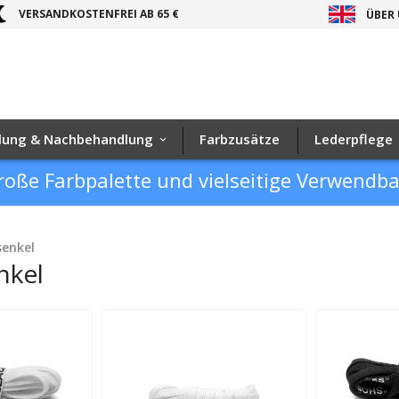
VERSANDKOSTENFREI AB 65 €
ÜBER
lung & Nachbehandlung
Farbzusätze
Lederpflege
roße Farbpalette und vielseitige Verwendb
senkel
nkel