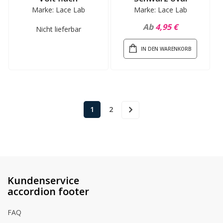
Marke: Lace Lab
Marke: Lace Lab
Ab
4,95 €
Nicht lieferbar
IN DEN WARENKORB
Seite
Sie lesen gerade die Seite
Seite
1
2
Seite
Weiter
Kundenservice
accordion footer
FAQ